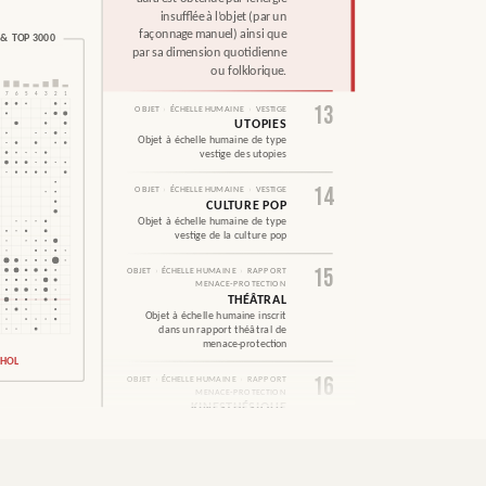
insufflée à l’objet (par un
façonnage manuel) ainsi que
& TOP 3000
par sa dimension quotidienne
ou folklorique.
7
6
5
4
3
2
1
13
OBJET
›
ÉCHELLE HUMAINE
›
VESTIGE
UTOPIES
Objet à échelle humaine de type
vestige des utopies
14
OBJET
›
ÉCHELLE HUMAINE
›
VESTIGE
CULTURE POP
Objet à échelle humaine de type
vestige de la culture pop
15
OBJET
›
ÉCHELLE HUMAINE
›
RAPPORT
2
MENACE-PROTECTION
THÉÂTRAL
Objet à échelle humaine inscrit
dans un rapport théâtral de
menace-protection
NHOL
16
OBJET
›
ÉCHELLE HUMAINE
›
RAPPORT
MENACE-PROTECTION
KINESTHÉSIQUE
Objet à échelle humaine inscrit
dans un rapport kinesthésique de
menace-protection